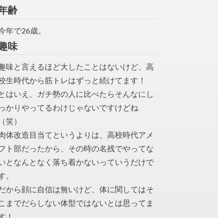
年齢
今年で26歳。
趣味
趣味と言えるほど大したことはないけど、高
校生時代から筋トレはずっと続けてます！
とはいえ、ガチ勢の人に比べたらそんなにし
っかりやってるわけじゃないですけどね
（笑）
肉体改造目当てというよりは、高校時代アメ
フト部だったから、その時の名残でやってな
いとなんとなく落ち着かないっていうだけで
す。
だから顔に自信は無いけど、体に関してはそ
こまでだらしない体型ではないとは思ってま
す！