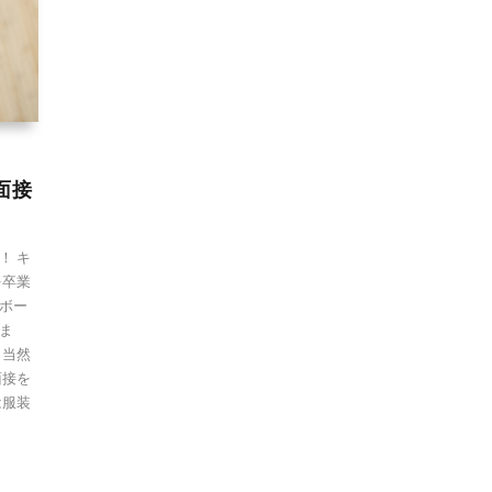
面接
！ キ
を卒業
ボー
ま
と当然
面接を
は服装