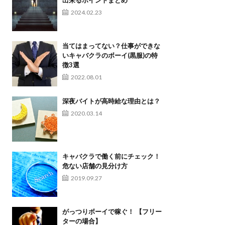
出来るポイントまとめ
2024.02.23
当てはまってない？仕事ができな
いキャバクラのボーイ(黒服)の特
徴3選
2022.08.01
深夜バイトが高時給な理由とは？
2020.03.14
キャバクラで働く前にチェック！
危ない店舗の見分け方
2019.09.27
がっつりボーイで稼ぐ！ 【フリー
ターの場合】