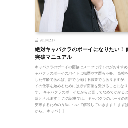
2018.02.17
絶対キャバクラのボーイになりたい！ 
突破マニュアル
キャバクラのボーイの面接はスーツで行くのがおすすめ
ャバクラのボーイのバイトは職歴や学歴も不要。 高校
した年齢であれば、誰でも働ける職業でもありますが、
イの仕事を始めるためには必ず面接を受けることになり
す。 キャバクラのボーイだからと言ってなめてかかる
落とされます！ この記事では、キャバクラのボーイの
突破するための方法について解説していきます！ まず
から。 キャバ […]