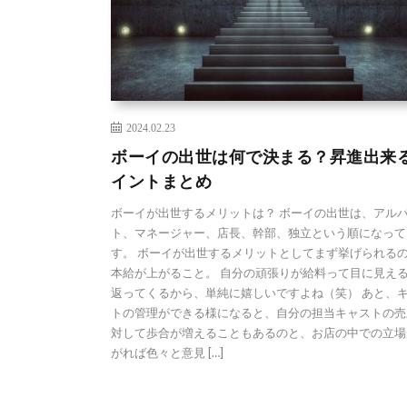
2024.02.23
ボーイの出世は何で決まる？昇進出来
イントまとめ
ボーイが出世するメリットは？ ボーイの出世は、アル
ト、マネージャー、店長、幹部、独立という順になって
す。 ボーイが出世するメリットとしてまず挙げられる
本給が上がること。 自分の頑張りが給料って目に見え
返ってくるから、単純に嬉しいですよね（笑） あと、
トの管理ができる様になると、自分の担当キャストの売
対して歩合が増えることもあるのと、お店の中での立場
がれば色々と意見 […]