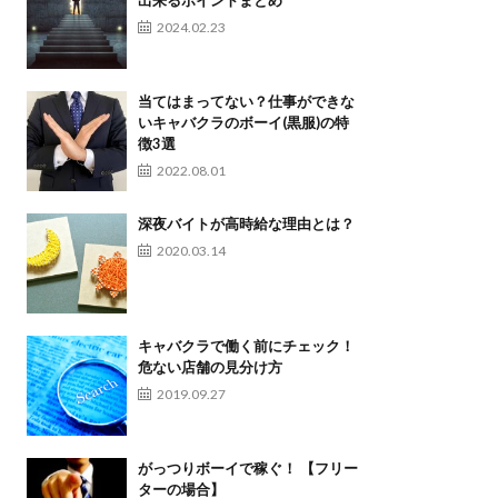
出来るポイントまとめ
2024.02.23
当てはまってない？仕事ができな
いキャバクラのボーイ(黒服)の特
徴3選
2022.08.01
深夜バイトが高時給な理由とは？
2020.03.14
キャバクラで働く前にチェック！
危ない店舗の見分け方
2019.09.27
がっつりボーイで稼ぐ！ 【フリー
ターの場合】