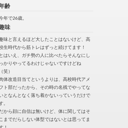
年齢
今年で26歳。
趣味
趣味と言えるほど大したことはないけど、高
校生時代から筋トレはずっと続けてます！
とはいえ、ガチ勢の人に比べたらそんなにし
っかりやってるわけじゃないですけどね
（笑）
肉体改造目当てというよりは、高校時代アメ
フト部だったから、その時の名残でやってな
いとなんとなく落ち着かないっていうだけで
す。
だから顔に自信は無いけど、体に関してはそ
こまでだらしない体型ではないとは思ってま
す！