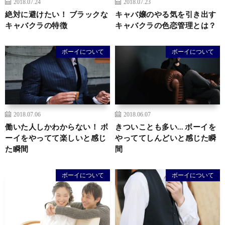
2018.07.24
2018.07.23
絶対に避けたい！ ブラックな
キャバ嬢のやる気を引き出す
キャバクラの特徴
キャバクラの色恋管理とは？
ボーイについて
ボーイについて
2018.07.06
2018.06.07
働いた人しかわからない！ ボ
きついことも多い… ボーイを
ーイをやってて楽しいと感じ
やっててしんどいと感じた瞬
た瞬間
間
ボーイについて
ボーイについて